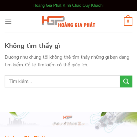
Bỏ
Hoàng Gia Phát Kính Chào Quý Khách!
qua
nội
0
dung
Không tìm thấy gì
Dường như chúng tôi không thể tìm thấy những gì bạn đang
tìm kiếm. Có lẽ tìm kiếm có thể giúp ích.