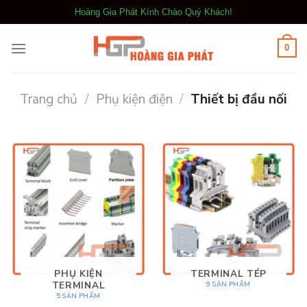
Bỏ
Hoàng Gia Phát Kính Chào Quý Khách!
qua
nội
0
dung
Trang chủ
/
Phụ kiện điện
/
Thiết bị đầu nối
PHỤ KIỆN
TERMINAL TÉP
TERMINAL
9 SẢN PHẨM
5 SẢN PHẨM