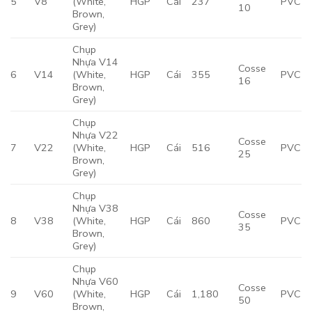
5
V8
(White,
HGP
Cái
237
PVC
10
Brown,
Grey)
Chụp
Nhựa V14
Cosse
6
V14
(White,
HGP
Cái
355
PVC
16
Brown,
Grey)
Chụp
Nhựa V22
Cosse
7
V22
(White,
HGP
Cái
516
PVC
25
Brown,
Grey)
Chụp
Nhựa V38
Cosse
8
V38
(White,
HGP
Cái
860
PVC
35
Brown,
Grey)
Chụp
Nhựa V60
Cosse
9
V60
(White,
HGP
Cái
1,180
PVC
50
Brown,