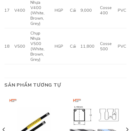
Nhựa
V400
Cosse
17
V400
HGP
Cái
9,000
PVC
(White,
400
Brown,
Grey)
Chụp
Nhựa
V500
Cosse
18
V500
HGP
Cái
11,800
PVC
(White,
500
Brown,
Grey)
SẢN PHẨM TƯƠNG TỰ