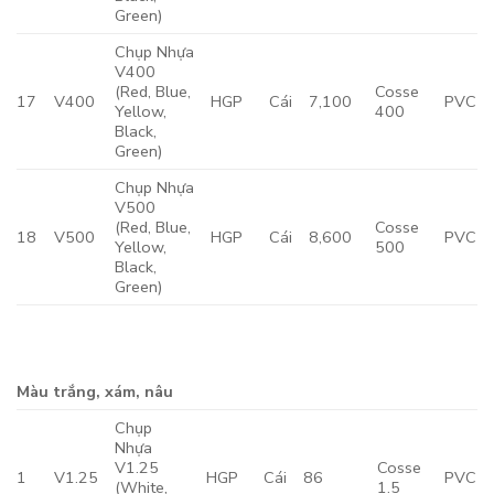
Green)
Chụp Nhựa
V400
(Red, Blue,
Cosse
17
V400
HGP
Cái
7,100
PVC
Yellow,
400
Black,
Green)
Chụp Nhựa
V500
(Red, Blue,
Cosse
18
V500
HGP
Cái
8,600
PVC
Yellow,
500
Black,
Green)
Màu trắng, xám, nâu
Chụp
Nhựa
V1.25
Cosse
1
V1.25
HGP
Cái
86
PVC
(White,
1.5