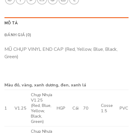
MÔ TẢ
ĐÁNH GIÁ (0)
MŨ CHỤP VINYL END CAP (Red, Yellow, Blue, Black,
Green)
Màu đỏ, vàng, xanh dương, đen, xanh lá
Chụp Nhựa
V1.25
(Red, Blue,
Cosse
1
V1.25
HGP
Cái
70
PVC
Yellow,
1.5
Black,
Green)
Chụp Nhựa