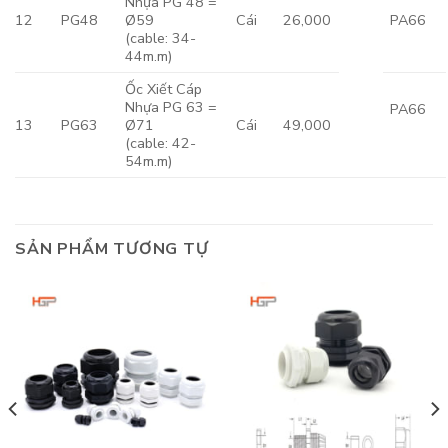
Nhựa PG 48 =
12
PG48
Ø59
Cái
26,000
PA66
(cable: 34-
44m.m)
Ốc Xiết Cáp
Nhựa PG 63 =
PA66
13
PG63
Ø71
Cái
49,000
(cable: 42-
54m.m)
SẢN PHẨM TƯƠNG TỰ