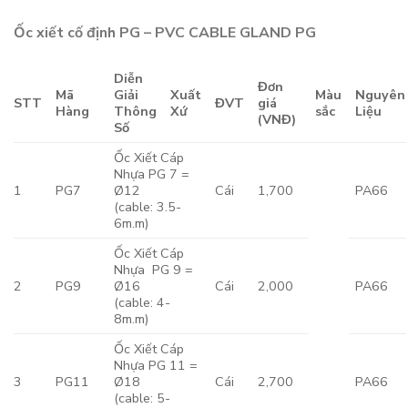
Ốc xiết cố định PG – PVC CABLE GLAND PG
Diễn
Đơn
Mã
Giải
Xuất
Màu
Nguyên
STT
ĐVT
giá
Hàng
Thông
Xứ
sắc
Liệu
(VNĐ)
Số
Ốc Xiết Cáp
Nhựa PG 7 =
1
PG7
Ø12
Cái
1,700
PA66
(cable: 3.5-
6m.m)
Ốc Xiết Cáp
Nhựa PG 9 =
2
PG9
Ø16
Cái
2,000
PA66
(cable: 4-
8m.m)
Ốc Xiết Cáp
Nhựa PG 11 =
3
PG11
Ø18
Cái
2,700
PA66
(cable: 5-