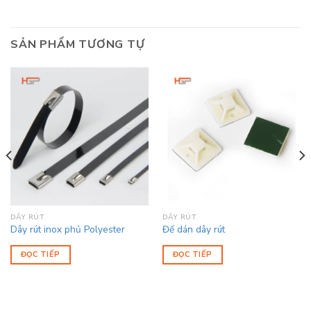
SẢN PHẨM TƯƠNG TỰ
DÂY RÚT
DÂY RÚT
Dây rút inox phủ Polyester
Đế dán dây rút
ĐỌC TIẾP
ĐỌC TIẾP