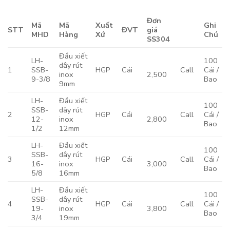
Đơn
Mã
Mã
Xuất
Ghi
STT
ĐVT
giá
MHD
Hàng
Xứ
Chú
SS304
Đầu xiết
LH-
100
dây rút
1
SSB-
HGP
Cái
Call
Cái /
inox
2,500
9-3/8
Bao
9mm
LH-
Đầu xiết
100
SSB-
dây rút
2
HGP
Cái
Call
Cái /
12-
inox
2,800
Bao
1/2
12mm
LH-
Đầu xiết
100
SSB-
dây rút
3
HGP
Cái
Call
Cái /
16-
inox
3,000
Bao
5/8
16mm
LH-
Đầu xiết
100
SSB-
dây rút
4
HGP
Cái
Call
Cái /
19-
inox
3,800
Bao
3/4
19mm