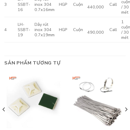
cuộ
3
SSBT-
inox 304
HGP
Cuộn
Call
440,000
/ 30
16
0.7x16mm
mét
1
LH-
Dây rút
cuộ
4
SSBT-
inox 304
HGP
Cuộn
Call
490,000
/ 30
19
0.7x19mm
mét
SẢN PHẨM TƯƠNG TỰ