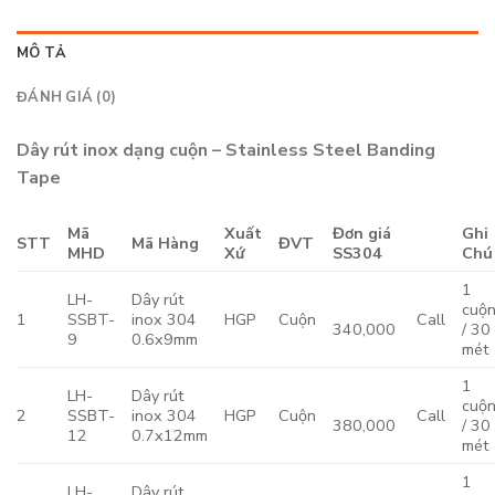
MÔ TẢ
ĐÁNH GIÁ (0)
Dây rút inox dạng cuộn – Stainless Steel Banding
Tape
Mã
Xuất
Đơn giá
Ghi
STT
Mã Hàng
ĐVT
MHD
Xứ
SS304
Chú
1
LH-
Dây rút
cuộ
1
SSBT-
inox 304
HGP
Cuộn
Call
340,000
/ 30
9
0.6x9mm
mét
1
LH-
Dây rút
cuộ
2
SSBT-
inox 304
HGP
Cuộn
Call
380,000
/ 30
12
0.7x12mm
mét
1
LH-
Dây rút