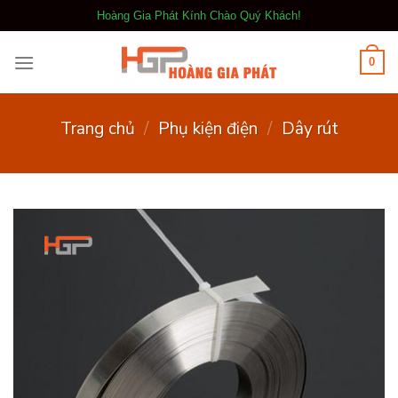
Bỏ
Hoàng Gia Phát Kính Chào Quý Khách!
qua
nội
0
dung
Trang chủ
/
Phụ kiện điện
/
Dây rút