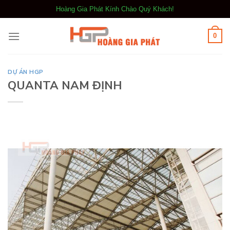
Bỏ
Hoàng Gia Phát Kính Chào Quý Khách!
qua
nội
0
dung
DỰ ÁN HGP
QUANTA NAM ĐỊNH