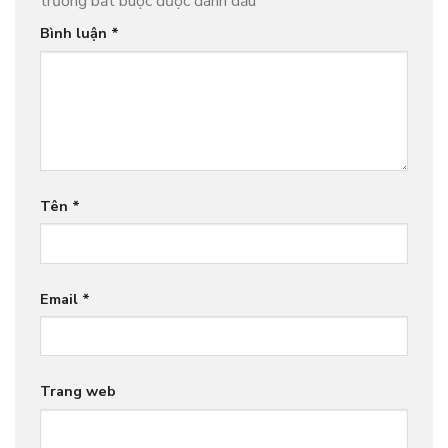
trường bắt buộc được đánh dấu
*
Bình luận
*
Tên
*
Email
*
Trang web