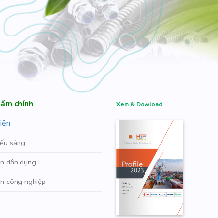
ẩm chính
Xem & Dowload
iện
iếu sáng
iện dân dụng
iện công nghiệp