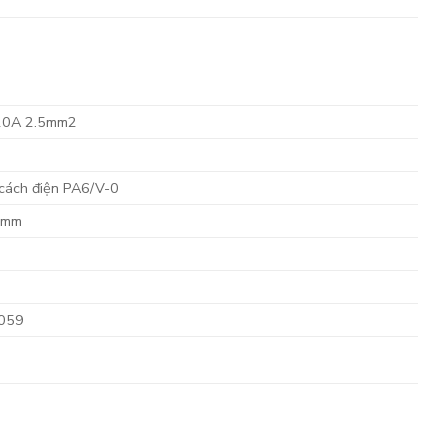
 20A 2.5mm2
/cách điện PA6/V-0
35mm
1059