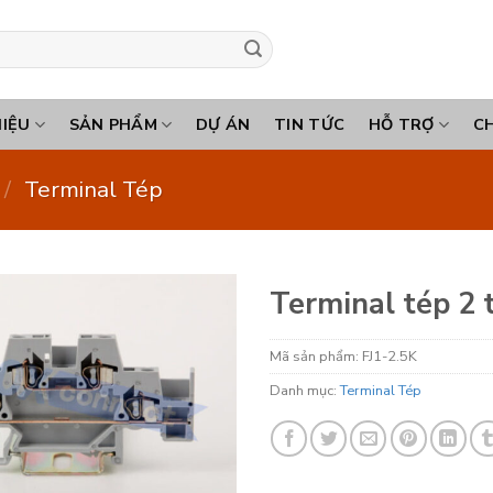
HIỆU
SẢN PHẨM
DỰ ÁN
TIN TỨC
HỖ TRỢ
C
/
Terminal Tép
Terminal tép 2 
Mã sản phẩm:
FJ1-2.5K
Danh mục:
Terminal Tép