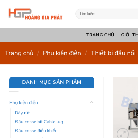
Bỏ
qua
Tìm
kiếm:
nội
dung
TRANG CHỦ
GIỚI T
Trang chủ
/
Phụ kiện điện
/
Thiết bị đầu nối
DANH MỤC SẢN PHẨM
Phụ kiện điện
Dây rút
Đầu cosse bít Cable lug
Đầu cosse điều khiển