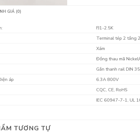
NH GIÁ (0)
m:
FJ1-2.5K
Terminal tép 2 tầng
Xám
Đồng thau mã Nickel
Gắn thanh rail DIN 
Điện áp
6.3A 800V
CQC, CE, RoHS
IEC 60947-7-1, UL 
HẨM TƯƠNG TỰ