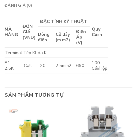
ĐÁNH GIÁ (0)
ĐẶC TÍNH KỸ THUẬT
ĐƠN
MÃ
Quy
Điện
GIÁ
Dòng
Cỡ dây
HÀNG
Cách
Áp
(VND)
điện
(m.m2)
(V)
Terminal Tép Khóa K
FJ1-
100
Call
20
2.5mm2
690
2.5K
Cái/Hộp
SẢN PHẨM TƯƠNG TỰ