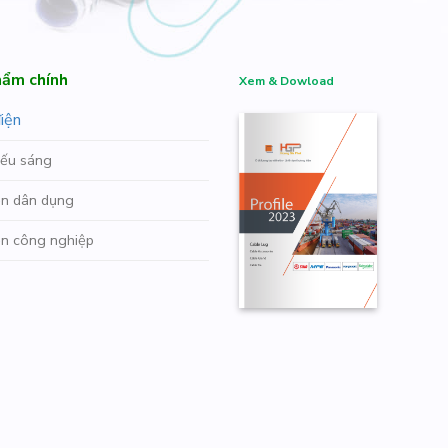
ẩm chính
Xem & Dowload
iện
iếu sáng
iện dân dụng
iện công nghiệp