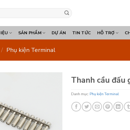
HIỆU
SẢN PHẨM
DỰ ÁN
TIN TỨC
HỖ TRỢ
C
/
Phụ kiện Terminal
Thanh cầu đấu g
Danh mục:
Phụ kiện Terminal