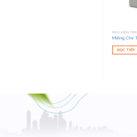
PHỤ KIỆN TE
Miếng Che T
ĐỌC TIẾP