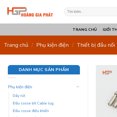
Bỏ
qua
Tìm
kiếm:
nội
dung
TRANG CHỦ
GIỚI T
Trang chủ
/
Phụ kiện điện
/
Thiết bị đầu nối
DANH MỤC SẢN PHẨM
Phụ kiện điện
Dây rút
Đầu cosse bít Cable lug
Đầu cosse điều khiển