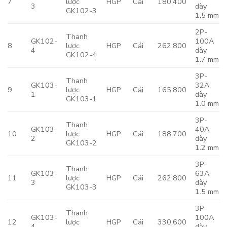
7
lược
HGP
Cái
180,400
3
dày
GK102-3
1.5 mm
2P-
Thanh
GK102-
100A
8
lược
HGP
Cái
262,800
4
dày
GK102-4
1.7 mm
3P-
Thanh
GK103-
32A
9
lược
HGP
Cái
165,800
1
dày
GK103-1
1.0 mm
3P-
Thanh
GK103-
40A
10
lược
HGP
Cái
188,700
2
dày
GK103-2
1.2 mm
3P-
Thanh
GK103-
63A
11
lược
HGP
Cái
262,800
3
dày
GK103-3
1.5 mm
3P-
Thanh
GK103-
100A
12
lược
HGP
Cái
330,600
4
dày