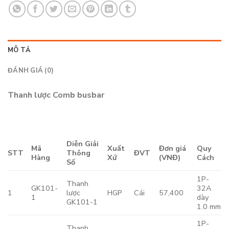
MÔ TẢ
ĐÁNH GIÁ (0)
Thanh lược Comb busbar
Diễn Giải
Mã
Xuất
Đơn giá
Quy
STT
Thông
ĐVT
Hàng
Xứ
(VNĐ)
Cách
Số
1P-
Thanh
GK101-
32A
1
lược
HGP
Cái
57,400
1
dày
GK101-1
1.0 mm
1P-
Thanh