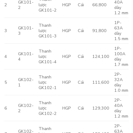
GK101-
40A
2
lược
HGP
Cái
66,800
2
dày
GK101-2
1.2 mm
1P-
Thanh
GK101-
63A
3
lược
HGP
Cái
91,800
3
dày
GK101-3
1.5 mm
1P-
Thanh
GK101-
100A
4
lược
HGP
Cái
124,100
4
dày
GK101-4
1.7 mm
2P-
Thanh
GK102-
32A
5
lược
HGP
Cái
111,600
1
dày
GK102-1
1.0 mm
2P-
Thanh
GK102-
40A
6
lược
HGP
Cái
129,300
2
dày
GK102-2
1.2 mm
2P-
Thanh
GK102-
63A