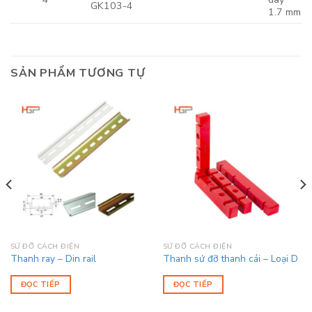
GK103-4
1.7 mm
SẢN PHẨM TƯƠNG TỰ
SỨ ĐỠ CÁCH ĐIỆN
SỨ ĐỠ CÁCH ĐIỆN
Thanh ray – Din rail
Thanh sứ đỡ thanh cái – Loại D
ĐỌC TIẾP
ĐỌC TIẾP