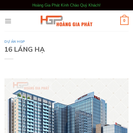
Bỏ
Hoàng Gia Phát Kính Chào Quý Khách!
qua
nội
0
dung
DỰ ÁN HGP
16 LÁNG HẠ