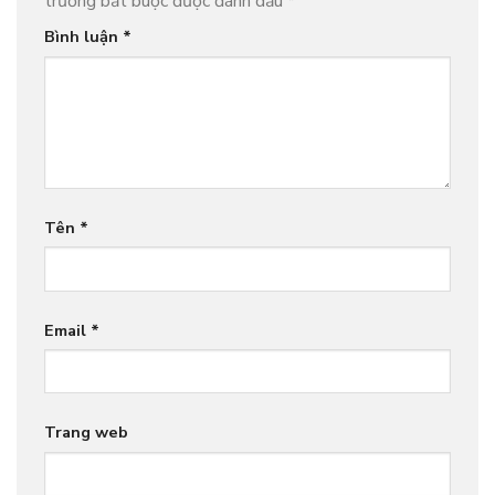
trường bắt buộc được đánh dấu
*
Bình luận
*
Tên
*
Email
*
Trang web