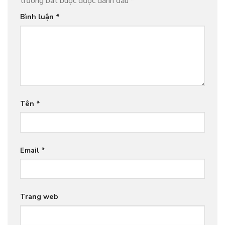
trường bắt buộc được đánh dấu
*
Bình luận
*
Tên
*
Email
*
Trang web